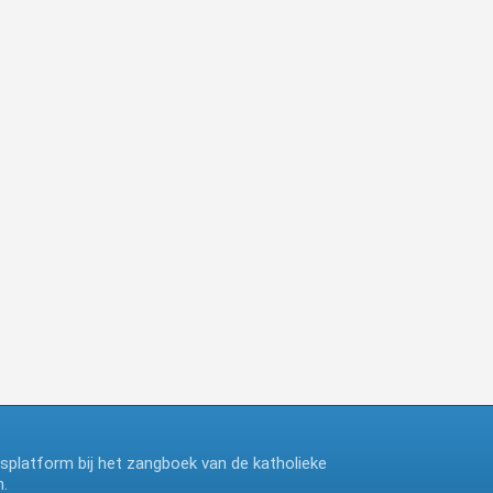
ngsplatform bij het zangboek van de katholieke
.
deze website maakt gebruik van cookies, ga