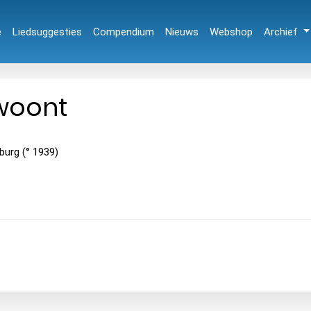
e
Liedsuggesties
Compendium
Nieuws
Webshop
Archief
 woont
burg (° 1939)