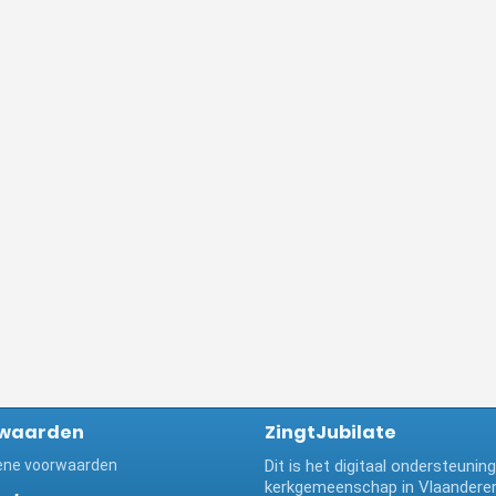
waarden
ZingtJubilate
ne voorwaarden
Dit is het digitaal ondersteuni
kerkgemeenschap in Vlaanderen