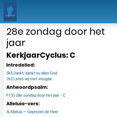
28e zondag door het
jaar
KerkjaarCyclus: C
Intredelied:
585 Dankt, dankt nu allen God
765 Laten wij met vreugde
Antwoordpsalm:
P133 28e zondag door het jaar - C
Alleluia-vers:
4i Alleluia — Geprezen de Heer