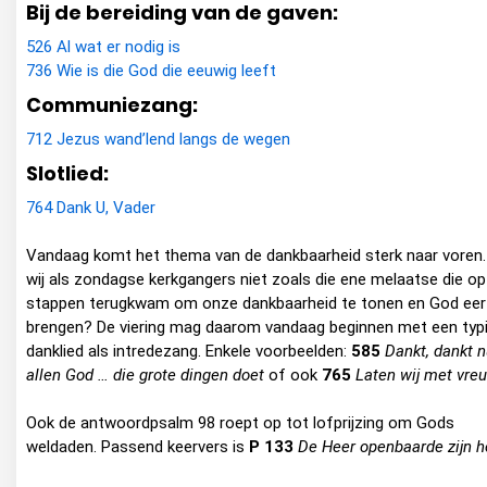
Bij de bereiding van de gaven:
526 Al wat er nodig is
736 Wie is die God die eeuwig leeft
Communiezang:
712 Jezus wand’lend langs de wegen
Slotlied:
764 Dank U, Vader
Vandaag komt het thema van de dankbaarheid sterk naar voren. 
wij als zondagse kerkgangers niet zoals die ene melaatse die op 
stappen terugkwam om onze dankbaarheid te tonen en God eer
brengen? De viering mag daarom vandaag beginnen met een typ
danklied als intredezang. Enkele voorbeelden:
585
Dankt, dankt 
allen God … die grote dingen doet
of ook
765
Laten wij met vre
Ook de antwoordpsalm 98 roept op tot lofprijzing om Gods
weldaden. Passend keervers is
P 133
De Heer openbaarde zijn h